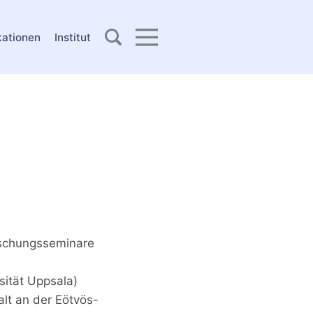
kationen
Institut
orschungsseminare
sität Uppsala)
lt an der Eötvös-